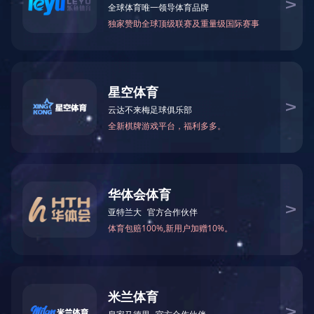
焦激光打标机 -
行业动态
EM-Smart 系列
创恒激光双头双工位铁芯激光焊接机
电机定转子铁芯快速打样加工服务
水暖洁具行业
助力电气行业智
能升级的完美解
新能源电机定转子铁芯激光焊接机
厨具五金行业
决方案
2025-08-26
创恒激光阀芯焊接工作站
包装赋码及标机
在电气制造领域，
产品标识的精准性
新能源汽车零配件激光焊接机
礼品定制
和持久性直接关系
到设备的安全性和
家电行业
可追溯性。传统打
标方式在面对接触
模具制造行业中激光加工设备解决方案
器、断路器等不同
高...
低压电气行业
低压电气
行业
定子铁芯激光焊接产线资料
电机铁芯加工打样报价