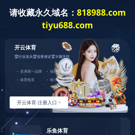
星空体育·（中国）官方网站-STARSKY SPORT
分享到
产品中心
当前位置：
星空体育·（中国）官方网站-STARSKY SPOR
新浪微博
清
微信
案例展示
激光打标系列
空
记
百度贴吧
案例展示
录
服务支持
激光切割系列
行业解决方案
光纤激光打标机
豆瓣
取消
历
Products center
史
QQ好友
行业解决方案
清
记
关于创恒
激光焊接系列
客户案例
紫外线激光打标机
精密激光切割机
汽车行业激光智能解决方案
客户案例
空
录
创客说
记
录
新闻中心
激光智能生产线
创客说
走进创恒
CO2激光打标机
大幅激光切割机
创恒激光CX-CE-1500手持焊接机_激光焊接机
轨道交通行业激光智能加工解决方案
历
史
联系我们
激光清洗系列
科技创恒
公司新闻
在线飞行激光打标机
管材激光切割机
创恒激光机械手臂激光焊接机
新能源电机定子铁芯激光焊接产线
水泵风机行业
记
录
底部导航
激光加工服务
加入创恒
展会活动
CX-3D系列激光打标机
电机定转子铁芯单工位激光焊接机
新能源电机转子铁芯自动检测压铆产线
创恒激光清洗机
眼镜行业
振镜视觉自动对