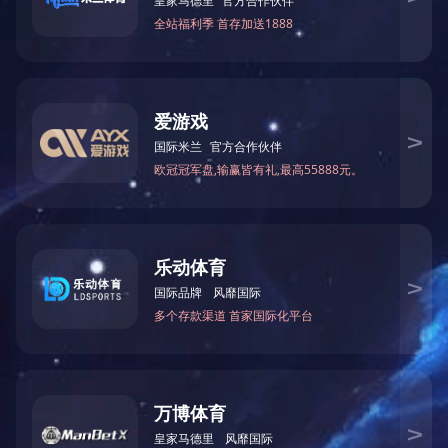
|
联
|
关
|
导航
|
关于我们
系我
注我
链接入
专注于为各行各业
们
们
口
提供全系统激光加
产
服
销售热
工设备及自动化产
品
务
线：
客
微
中
范
线的解决方案，拥
199450
服
心
围
信
有超15000+㎡大型
05587
新
案
微
公
闻
例
（微信
现代化的生产基地
信
众
中
展
同号）
心
示
号
苏州工厂：苏
关
联
售后热
州市高新区通安镇
于
系
线：
我
我
华金路292号1幢1
400-
们
们
027-
层
8558
无锡工厂：无